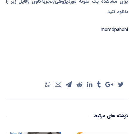
برای مشاهده یک نمونه موردپژوهی(تجربه‌کاوی )فایل زیر را
دانلود کنید
moredpahohi
نوشته های مرتبط