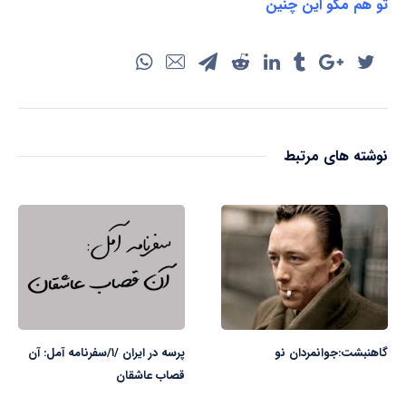
تو هم مگو این چنین
نوشته های مرتبط
گاهنبشت:جوانمردان نو
پرسه در ایران /۱/سفرنامه آمل: آن
قصاب عاشقان