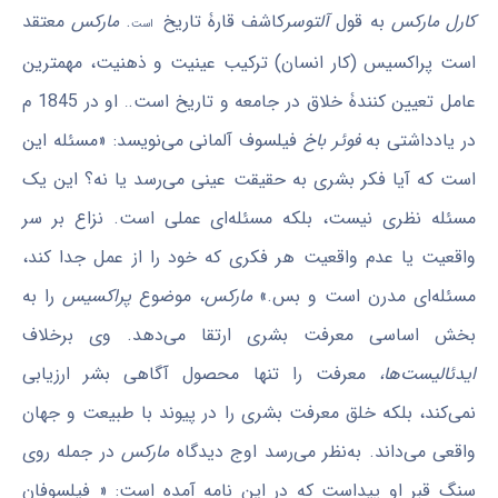
کارل مارکس
به قول
آلتوسر
کاشف قارۀ تاریخ
.
مارکس
معتقد
است
است پراکسیس (کار انسان) ترکیب عینیت و ذهنیت، مهمترین
عامل تعیین کنندۀ خلاق در جامعه و تاریخ است.
او در 1845 م
.
در یادداشتی به
فوئر باخ
فیلسوف آلمانی می‌نویسد: «مسئله این
است که آیا فکر بشری به حقیقت عینی می‌رسد یا نه؟ این یک
مسئله‌ نظری نیست، بلکه مسئله‌ای عملی است. نزاع بر سر
واقعیت یا عدم واقعیت هر فکری که خود را از عمل جدا کند،
مسئله‌ای مدرن است و بس.»
مارکس
، موضوع
پراکسیس
را به
بخش اساسی معرفت بشری ارتقا می‌دهد. وی برخلاف
ایدئالیست‌ها،
معرفت را تنها محصول آگاهی بشر ارزیابی
نمی‌کند، بلکه خلق معرفت بشری را در پیوند با طبیعت و جهان
واقعی می‌داند. به‌نظر می‌رسد اوج دیدگاه
مارکس
در جمله روی
سنگ قبر او پیداست که در این نامه آمده است: « فیلسوفان