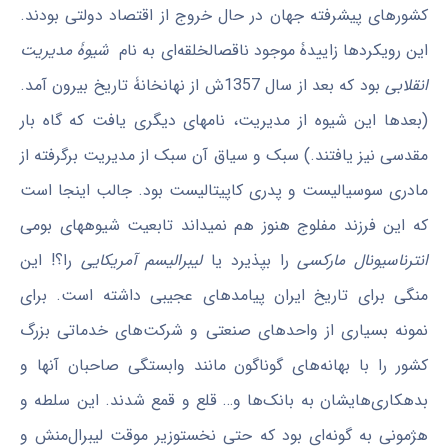
کشورهای پیشرفته جهان در حال خروج از اقتصاد دولتی بودند.
این رویکردها زاییدۀ موجود ناقص­الخلقه‌ای به نام
شیوۀ مدیریت
انقلابی
بود که بعد از سال 1357ش از نهانخانۀ تاریخ بیرون آمد.
(بعدها این شیوه از مدیریت، نام­های دیگری یافت که گاه بار
مقدسی نیز یافتند.) سبک و سیاق آن سبک از مدیریت برگرفته از
مادری سوسیالیست و پدری کاپیتالیست بود. جالب اینجا است
که این فرزند مفلوج هنوز هم نمی­داند تابعیت شیوه­های بومی
انترناسیونال مارکسی
را بپذیرد یا
لیبرالیسم آمریکایی
را؟! این
منگی برای تاریخ ایران پیامدهای عجیبی داشته است. برای
نمونه بسیاری از واحدهای صنعتی و شرکت‌های خدماتی بزرگ
کشور را با بهانه‌های گوناگون مانند وابستگی صاحبان آنها و
بدهکاری‌هایشان به بانک‌ها و… قلع و قمع شدند. این سلطه و
هژمونی به گونه‌ای بود که حتی نخست­وزیر موقت لیبرال‌منش و