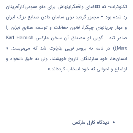
تکنوکرات- که تقاضای واقع­گراینه­اش برای عفو عمومی‌کارآفرینان
رد شده بود – مجبور گردید برای سامان دادن صنایع بزرگ ایران
و مهار جریان­های چپ­گرا،
قانون حفاظت و توسعه صنایع ایران
را
صادر کند. گویی او مصداق آن سخن مارکس Karl Heinrich
Marx)) در نامه به
برومر لویی بناپارت
شد که می‌نویسد: «
انسان‌ها، خود سازندگان تاریخ خویشند، ولی نه طبق دلخواه و
اوضاع و احوالی که خود انتخاب کرده‌اند.»
دیدگاه
کارل مارکس