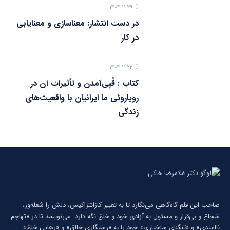
۱۴۰۴-۱۱-۲۹
در دست انتشار: معناسازی و معنایابی
در کار
۱۴۰۴-۱۱-۲۲
کتاب : قُپی‌آمدن و تأثیرات آن در
رویاروئی ما ایرانیان با واقعیت‌های
زندگی
صاحب این قلم گاه‌گاهی می‌نگارد تا به تعبیر كازانتزاكیس، دلش را شعله‌ور،
شجاع و بی‌قرار و مسئول به آزادی خود و خلق نگه دارد. می‌نویسد تا در «تهاجم
ناامیدی» و «تنگنای ساختاری» خود را به «رستگاری خالق» و «رهایی خلق»