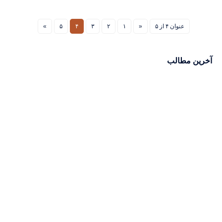
عنوان ۴ از ۵
«
۱
۲
۳
۴
۵
»
آخرین مطالب