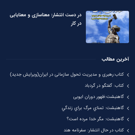
در دست انتشار: معناسازی و معنایابی
در کار
آخرین مطالب
کتاب:رهبری و مدیریت تحول سازمانی در ایران(ویرایش جدید)
کتاب: گفتگو در گردباد
گاهنبشت:ظهور دوران ايوبی
گاهنبشت: تمناي مرگ براي زندگي
گاهنبشت: مگر خدا مرده است؟
کتاب در حال انتشار: سفرنامه هند