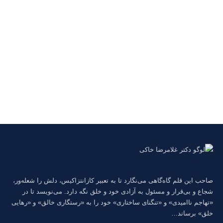
صاحب این قلم گاه‌گاهی می‌نگارد تا به تعبیر كازانتزاكیس، دلش را شعله‌ور،
شجاع و بی‌قرار و مسئول به آزادی خود و خلق نگه دارد. می‌نویسد تا در
«تهاجم ناامیدی» و «تنگنای ساختاری» خود را به «رستگاری خالق» و «رهایی
خلق» برساند…