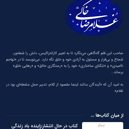
صاحب این قلم گاه‌گاهی می‌نگارد تا به تعبیر كازانتزاكیس، دلش را شعله‌ور،
شجاع و بی‌قرار و مسئول به آزادی خود و خلق نگه دارد. می‌نویسد تا در «تهاجم
ناامیدی» و «تنگنای ساختاری» خود را به «رستگاری خالق» و «رهایی خلق»
برساند…
به امید آن که «آیندگان بدانند اینجا مقصود از کلام، تدبیر حمل مشعله‌ای بود در
ظلام»
از میان کتاب‌ها ...
کتاب در حال انتشار:زاینده باد زندگی