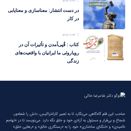
۱۴۰۴-۱۱-۲۹
در دست انتشار: معناسازی و معنایابی
در کار
۱۴۰۴-۱۱-۲۲
کتاب : قُپی‌آمدن و تأثیرات آن در
رویاروئی ما ایرانیان با واقعیت‌های
زندگی
صاحب این قلم گاه‌گاهی می‌نگارد تا به تعبیر كازانتزاكیس، دلش را شعله‌ور،
شجاع و بی‌قرار و مسئول به آزادی خود و خلق نگه دارد. می‌نویسد تا در «تهاجم
ناامیدی» و «تنگنای ساختاری» خود را به «رستگاری خالق» و «رهایی خلق»